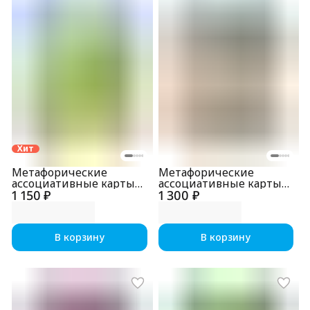
Хит
Метафорические
Метафорические
ассоциативные карты
ассоциативные карты
1 150 ₽
"Дружок"
1 300 ₽
"Как в детстве"
В корзину
В корзину