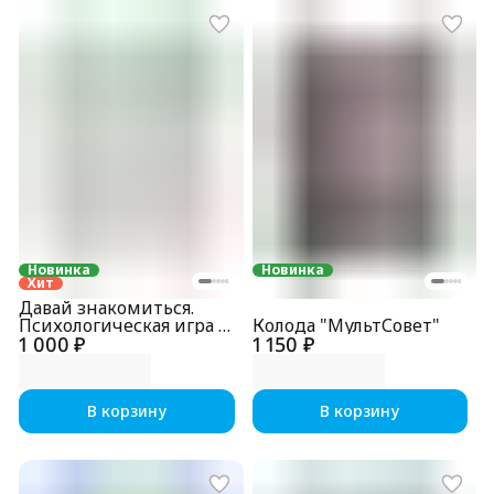
Новинка
Новинка
Хит
Давай знакомиться.
Психологическая игра в
Колода "МультСовет"
1 000 ₽
компании
1 150 ₽
В корзину
В корзину