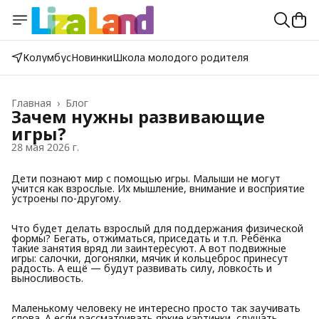
Колумбус
Новинки
Школа молодого родителя
Главная
›
Блог
Зачем нужны развивающие
игры?
28 мая 2026 г.
Дети познают мир с помощью игры. Малыши не могут
учится как взрослые. Их мышление, внимание и восприятие
устроены по-другому.
Что будет делать взрослый для поддержания физической
формы? Бегать, отжиматься, приседать и т.п. Ребёнка
такие занятия вряд ли заинтересуют. А вот подвижные
игры: салочки, догонялки, мячик и кольцеброс принесут
радость. А ещё — будут развивать силу, ловкость и
выносливость.
Маленькому человеку не интересно просто так заучивать
слова. А если рассматривать яркие картинки, слушать