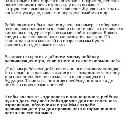
на которые стоит обратить внимание. Например, ребёнок
плохо понимает речь взрослых, у него вызывает
затруднение выполнить простую просьбу: уложить спать
конкретную куклу, принести определённый мяч и др.
Ребёнок может быть равнодушен, например, к собиранию
пазлов, рисованию или к лепке из пластилина, что является
сигналом о задержке развития мелкой моторики. Важно
следить за своевременностью развития навыков. Об
этапах развития малышей по возрастам мы будем
говорить в отдельных статьях.
Вы можете спросить:
_«Зачем моему ребёнку 
развивающая игра, если у него и так все нормально?»
_
С вашим ребёнком действительно все в полном порядке.
Но с помощью развивающих игр вы закладываете основу
для полноценного роста малыша в настоящем и в
будущем. Такие игры помогают ребёнку подняться до
потолка своих возможностей.
Чтобы воспитать здорового и полноценного ребёнка, 
нужно дать ему всё необходимое для постепенного 
взросления, обучения и игры. Мы создаём 
развивающие игры для правильного и гармоничного 
роста вашего малыша.