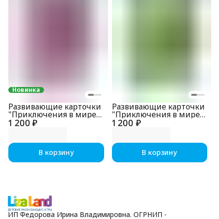
Новинка
Развивающие карточки
Развивающие карточки
"Приключения в мире
"Приключения в мире
1 200 ₽
эмоций. Для девочек"
1 200 ₽
эмоций. Для
мальчиков"
В корзину
В корзину
ИП Федорова Ирина Владимировна. ОГРНИП -